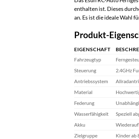
Das Esun RC-Auto Ferngeste
enthalten ist. Dieses durc
an. Es ist die ideale Wahl
Produkt-Eigensc
EIGENSCHAFT
BESCHR
Fahrzeugtyp
Ferngesteu
Steuerung
2.4GHz Fun
Antriebssystem
Allradantr
Material
Hochwertig
Federung
Unabhängig
Wasserfähigkeit
Speziell a
Akku
Wiederaufl
Zielgruppe
Kinder ab 