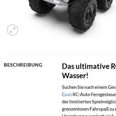
Das ultimative 
BESCHREIBUNG
Wasser!
Suchen Sie nach einem Gesc
Esun
RC-Auto Ferngesteuert
der limitierten Spielmögli
grenzenlosen Fahrspaß zu e