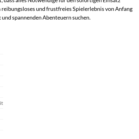
, dass alles Notwendige für den sofortigen Einsatz
n reibungsloses und frustfreies Spielerlebnis von Anfang
hnik und spannenden Abenteuern suchen.
it