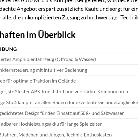
uertes Auto wird als Komplettset geliefert, was bedeutet
hdachte Angebot erspart zusätzliche Käufe und sorgt für ei
 für alle, die unkomplizierten Zugang zu hochwertiger Tec
haften im Überblick
EIBUNG
ertes Amphibienfahrzeug (Offroad & Wasser)
kfernsteuerung mit intuitiver Bedienung
ieb für optimale Traktion im Gelände
er, stoßfester ABS-Kunststoff und verstärkte Komponenten
e Stoßdämpfer an allen Rädern für exzellente Geländetauglichke
bgedichtetes Design für den Einsatz auf Süß- und Salzwasser
adbarer Hochleistungsakku für lange Spielzeiten
8 Jahren, Mädchen und Jungen, Technik-Enthusiasten