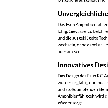
Umgebung ausgelegt sind.
Unvergleichlich
Das Esun Amphibienfahrzeu
fähig, Gewässer zu befahre
und die ausgeklügelte Tech
wechseln, ohne dabei an Lei
oder am See.
Innovatives Desi
Das Design des Esun RC-Aut
wurde sorgfältig durchdac
und stoßdämpfenden Elemen
Amphibienfähigkeit wird du
Wasser sorgt.