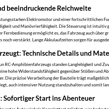
nd beeindruckende Reichweite
stungsstarken Elektromotor und einer fortschrittlichen F
keit und Manövrierfähigkeit. Die Steuerung ist intuitiv ge
er Fernbedienung ermöglicht es, das Fahrzeug auch über gr
s noch verstärkt. Lange Akkulaufzeiten sorgen für ausged
erzeugt: Technische Details und Mat
sun RC-Amphibienfahrzeugs standen Langlebigkeit und Zuv
 eine hohe Widerstandsfähigkeit gegenüber Stößen und Abn
. Die präzise Verarbeitung der Bauteile trägt maßgeblich z
elegt, auch intensiver Nutzung standzuhalten und somit lan
 Sofortiger Start ins Abenteuer