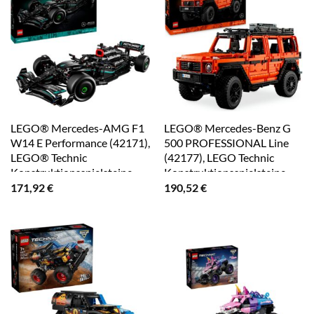
LEGO® Mercedes-AMG F1
LEGO® Mercedes-Benz G
W14 E Performance (42171),
500 PROFESSIONAL Line
LEGO® Technic
(42177), LEGO Technic
Konstruktionsspielsteine,
Konstruktionsspielsteine,
(1642 St), Made in Europe
(2891 St), Made in Europe
171,92
€
190,52
€