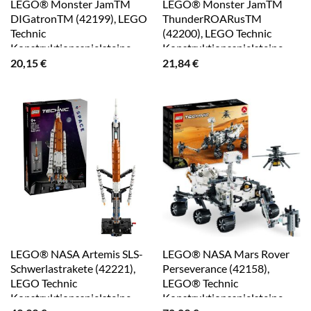
LEGO® Monster JamTM
LEGO® Monster JamTM
DIGatronTM (42199), LEGO
ThunderROARusTM
Technic
(42200), LEGO Technic
Konstruktionsspielsteine,
Konstruktionsspielsteine,
(218 St), Made in Europe
(232 St), Made in Europe
20,15
€
21,84
€
LEGO® NASA Artemis SLS-
LEGO® NASA Mars Rover
Schwerlastrakete (42221),
Perseverance (42158),
LEGO Technic
LEGO® Technic
Konstruktionsspielsteine,
Konstruktionsspielsteine,