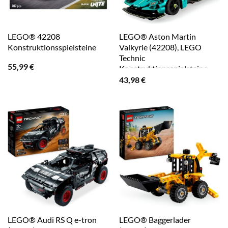
LEGO® 42208
LEGO® Aston Martin
Konstruktionsspielsteine
Valkyrie (42208), LEGO
Technic
55,99
€
Konstruktionsspielsteine,
(707 St), Made in Europe
43,98
€
LEGO® Audi RS Q e-tron
LEGO® Baggerlader