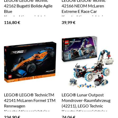
LEGO® LEGO® Technic
LEGO® LEGO® Technic
42162 Bugatti Bolide Agile
42166 NEOM McLaren
Blue
Extreme E Race Car
Konstruktionsspielsteine,
Konstruktionsspielsteine
(905 St)
116,80
€
39,99
€
LEGO® LEGO® TechnicTM
LEGO® Lunar Outpost
42141 McLaren Formel 1TM
Mondrover-Raumfahrzeug
Rennwagen
(42211), LEGO Technic
Konstruktionsspielsteine,
Konstruktionsspielsteine,
(1434 St)
(1082 St), Made in Europe
234,90
€
74,06
€