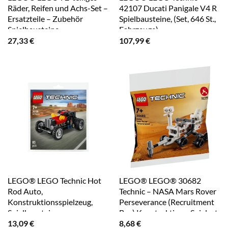
Räder, Reifen und Achs-Set –
42107 Ducati Panigale V4 R
Ersatzteile – Zubehör
Spielbausteine, (Set, 646 St.,
Spielbausteine
Fahrzeuge)
27,33
€
107,99
€
LEGO® LEGO Technic Hot
LEGO® LEGO® 30682
Rod Auto,
Technic – NASA Mars Rover
Konstruktionsspielzeug,
Perseverance (Recruitment
Spielbausteine
Bag) Konstruktions-Spielset
13,09
€
8,68
€