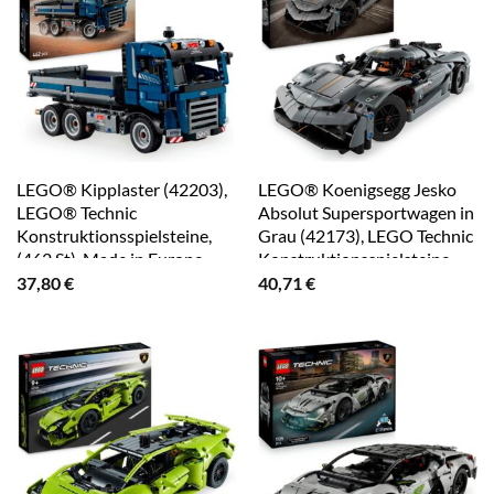
LEGO® Kipplaster (42203),
LEGO® Koenigsegg Jesko
LEGO® Technic
Absolut Supersportwagen in
Konstruktionsspielsteine,
Grau (42173), LEGO Technic
(462 St), Made in Europe
Konstruktionsspielsteine,
(801 St), Made in Europe
37,80
€
40,71
€