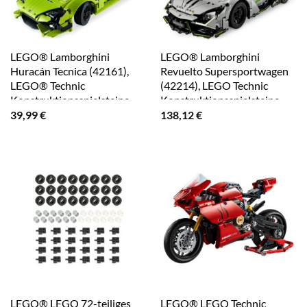
LEGO® Lamborghini
LEGO® Lamborghini
Huracán Tecnica (42161),
Revuelto Supersportwagen
LEGO® Technic
(42214), LEGO Technic
Konstruktionsspielsteine,
Konstruktionsspielsteine,
(806 St), Made in Europe
(1135 St), Made in Europe
39,99
€
138,12
€
LEGO® LEGO 72-teiliges
LEGO® LEGO Technic