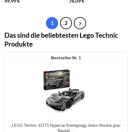
(632 St), Made in Europe
(1132 St), Made in Europe
49,99
€
78,09
€
1
2
Das sind die beliebtesten Lego Technic
Produkte
1
LEGO Technic 42173 Hypercar Koenigsegg Jesko Absolut grau
Bauset ...