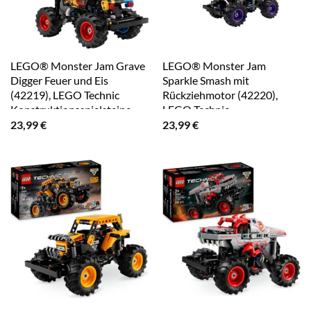
LEGO® Monster Jam Grave
LEGO® Monster Jam
Digger Feuer und Eis
Sparkle Smash mit
(42219), LEGO Technic
Rückziehmotor (42220),
Konstruktionsspielsteine,
LEGO Technic
(263 St)
Konstruktionsspielsteine,
23,99
€
23,99
€
(243 St)