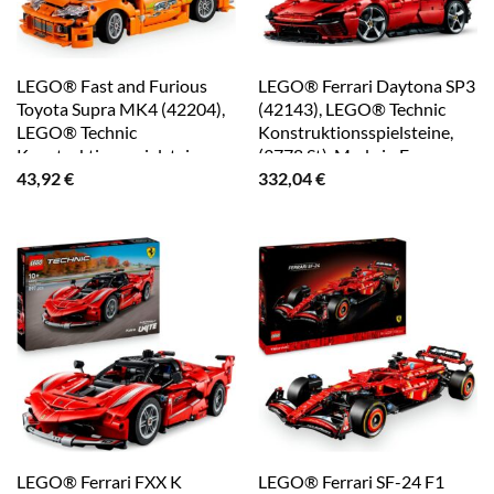
LEGO® Fast and Furious
LEGO® Ferrari Daytona SP3
Toyota Supra MK4 (42204),
(42143), LEGO® Technic
LEGO® Technic
Konstruktionsspielsteine,
Konstruktionsspielsteine,
(3778 St), Made in Europe
(810 St), Made in Europe
43,92
€
332,04
€
LEGO® Ferrari FXX K
LEGO® Ferrari SF-24 F1