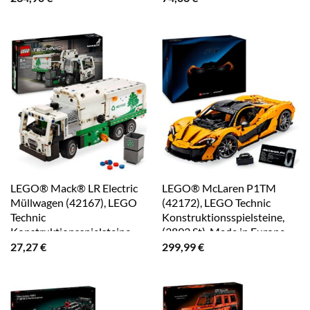
LEGO® Mack® LR Electric
LEGO® McLaren P1TM
Müllwagen (42167), LEGO
(42172), LEGO Technic
Technic
Konstruktionsspielsteine,
Konstruktionsspielsteine,
(3893 St), Made in Europe
(503 St), Made in Europe
27,27
€
299,99
€