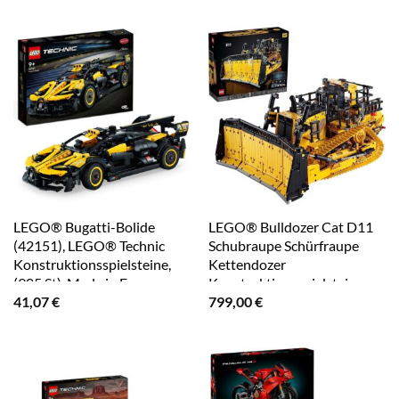
LEGO® Bugatti-Bolide
LEGO® Bulldozer Cat D11
(42151), LEGO® Technic
Schubraupe Schürfraupe
Konstruktionsspielsteine,
Kettendozer
(905 St), Made in Europe
Konstruktionsspielsteine,
(3854 St), Baufahrzeug
41,07
€
799,00
€
Appgesteuert, ferngesteuert