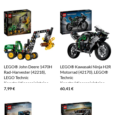
LEGO® John Deere 1470H
LEGO® Kawasaki Ninja H2R
Rad-Harvester (42218),
Motorrad (42170), LEGO®
LEGO Technic
Technic
Konstruktionsspielsteine,
Konstruktionsspielsteine,
(117 St), Made in Europe
(643 St), Made in Europe
7,99
€
60,41
€