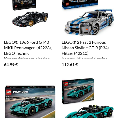
LEGO® 1966 Ford GT40
LEGO® 2 Fast 2 Furious
MKII Rennwagen (42223),
Nissan Skyline GT-R (R34)
LEGO Technic
Flitzer (42210)
Konstruktionsspielsteine,
Konstruktionsspielsteine,
(793 St), Made in Europe
(1410 St), LEGO Technic,
64,99
€
112,61
€
Made in Europe