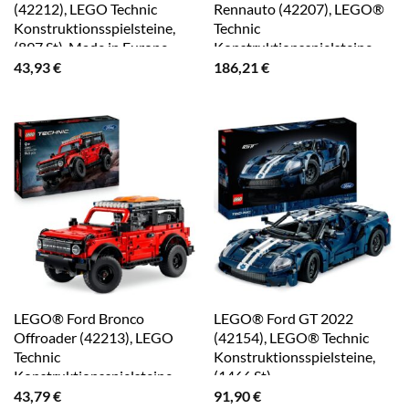
(42212), LEGO Technic
Rennauto (42207), LEGO®
Konstruktionsspielsteine,
Technic
(897 St), Made in Europe
Konstruktionsspielsteine,
(1361 St), Made in Europe
43,93
€
186,21
€
LEGO® Ford Bronco
LEGO® Ford GT 2022
Offroader (42213), LEGO
(42154), LEGO® Technic
Technic
Konstruktionsspielsteine,
Konstruktionsspielsteine,
(1466 St)
(943 St), Made in Europe
43,79
€
91,90
€