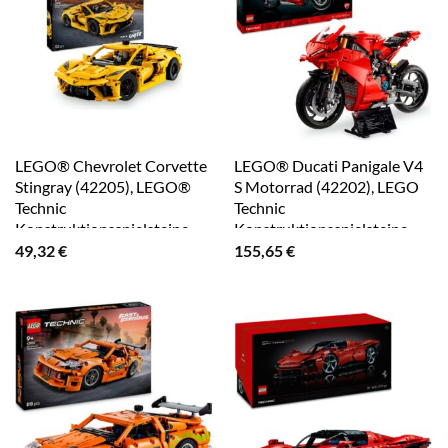
LEGO® Chevrolet Corvette
LEGO® Ducati Panigale V4
Stingray (42205), LEGO®
S Motorrad (42202), LEGO
Technic
Technic
Konstruktionsspielsteine,
Konstruktionsspielsteine,
(732 St), Made in Europe
(1603 St), Made in Europe
49,32
€
155,65
€