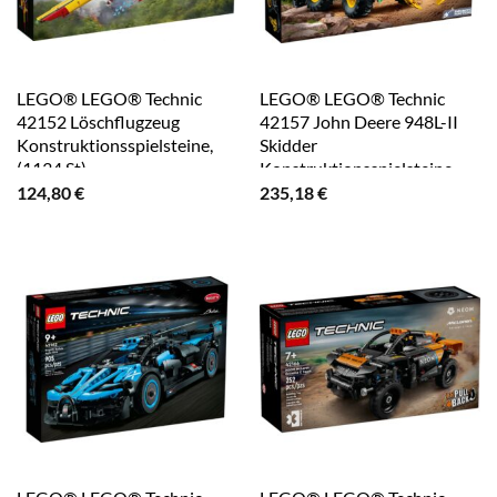
LEGO® LEGO® Technic
LEGO® LEGO® Technic
42152 Löschflugzeug
42157 John Deere 948L-II
Konstruktionsspielsteine,
Skidder
(1134 St)
Konstruktionsspielsteine,
(1492 St)
124,80
€
235,18
€