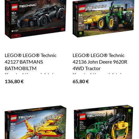
LEGO® LEGO® Technic
LEGO® LEGO® Technic
42127 BATMANS
42136 John Deere 9620R
BATMOBILTM
4WD Tractor
Konstruktionsspielsteine,
Konstruktionsspielsteine,
(1360 St)
(390 St)
136,80
€
65,80
€