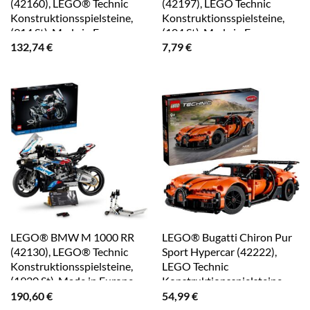
(42160), LEGO® Technic
(42197), LEGO Technic
Konstruktionsspielsteine,
Konstruktionsspielsteine,
(914 St), Made in Europe
(104 St), Made in Europe
132,74
€
7,79
€
LEGO® BMW M 1000 RR
LEGO® Bugatti Chiron Pur
(42130), LEGO® Technic
Sport Hypercar (42222),
Konstruktionsspielsteine,
LEGO Technic
(1920 St), Made in Europe
Konstruktionsspielsteine,
(771 St)
190,60
€
54,99
€