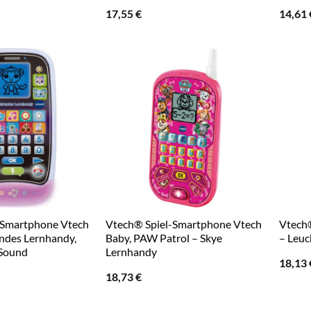
17,55
€
14,61
-Smartphone Vtech
Vtech® Spiel-Smartphone Vtech
Vtech®
ndes Lernhandy,
Baby, PAW Patrol – Skye
– Leuc
 Sound
Lernhandy
18,13
18,73
€