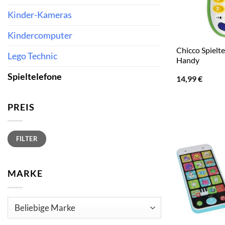
Kinder-Kameras
Kindercomputer
Chicco Spielt
Lego Technic
Handy
Spieltelefone
14,99
€
PREIS
Min.
Max.
FILTER
Preis
Preis
MARKE