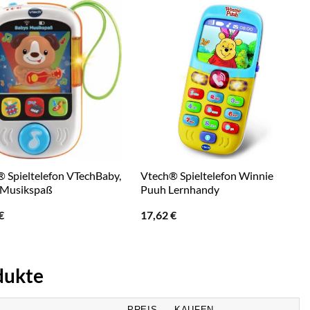
 Spieltelefon VTechBaby,
Vtech® Spieltelefon Winnie
 Musikspaß
Puuh Lernhandy
€
17,62
€
dukte
PREIS
KAUFEN