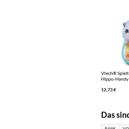
Vtech® Spielt
Hippo-Handy
12,73
€
Das sin
RANK
VO