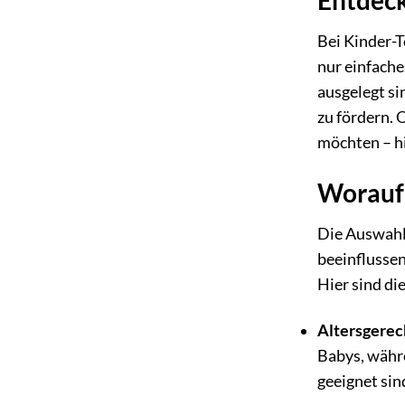
Bei Kinder-T
nur einfache
ausgelegt si
zu fördern. 
möchten – hi
Worauf 
Die Auswahl 
beeinflussen
Hier sind di
Altersgerec
Babys, währe
geeignet sin