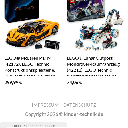
LEGO® McLaren P1TM
LEGO® Lunar Outpost
(42172), LEGO Technic
Mondrover-Raumfahrzeug
Konstruktionsspielsteine,
(42211), LEGO Technic
(3893 St), Made in Europe
Konstruktionsspielsteine,
(1082 St), Made in Europe
299,99
€
74,06
€
IMPRESSUM
DATENSCHUTZ
Copyright 2026 ©
kinder-technik.de