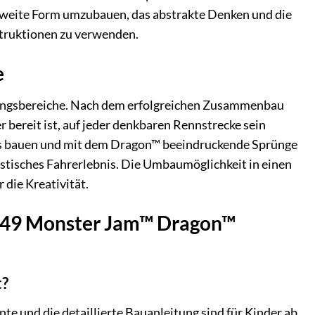
e zweite Form umzubauen, das abstrakte Denken und die
nstruktionen zu verwenden.
e
ungsbereiche. Nach dem erfolgreichen Zusammenbau
 bereit ist, auf jeder denkbaren Rennstrecke sein
urs bauen und mit dem Dragon™ beeindruckende Sprünge
stisches Fahrerlebnis. Die Umbaumöglichkeit in einen
 die Kreativität.
2149 Monster Jam™ Dragon™
t?
nte und die detaillierte Bauanleitung sind für Kinder ab