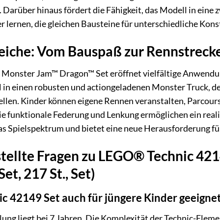
 Darüber hinaus fördert die Fähigkeit, das Modell in ein
er lernen, die gleichen Bausteine für unterschiedliche Ko
iche: Vom Bauspaß zur Rennstreck
Monster Jam™ Dragon™ Set eröffnet vielfältige Anwend
 in einen robusten und actiongeladenen Monster Truck, der
ellen. Kinder können eigene Rennen veranstalten, Parco
e funktionale Federung und Lenkung ermöglichen ein reali
as Spielspektrum und bietet eine neue Herausforderung für
stellte Fragen zu LEGO® Technic 4
et, 217 St., Set)
c 42149 Set auch für jüngere Kinder geeigne
lung liegt bei 7 Jahren. Die Komplexität der Technic-Eleme