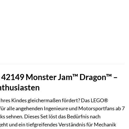
ic 42149 Monster Jam™ Dragon™ –
nthusiasten
s Ihres Kindes gleichermaßen fördert? Das LEGO®
für alle angehenden Ingenieure und Motorsportfans ab 7
ks sehnen. Dieses Set löst das Bedürfnis nach
ht und ein tiefgreifendes Verständnis für Mechanik