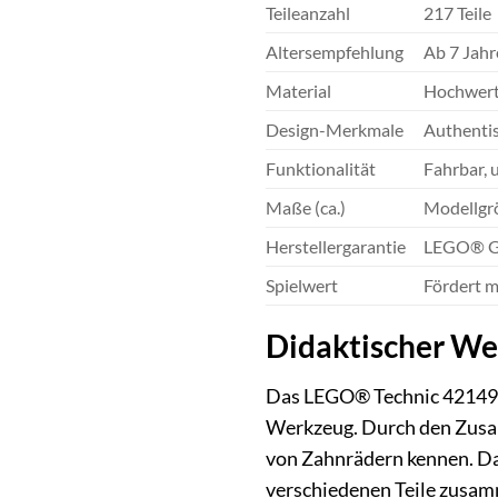
Teileanzahl
217 Teile
Altersempfehlung
Ab 7 Jahr
Material
Hochwerti
Design-Merkmale
Authentis
Funktionalität
Fahrbar, 
Maße (ca.)
Modellgrö
Herstellergarantie
LEGO® Gew
Spielwert
Fördert m
Didaktischer Wer
Das LEGO® Technic 42149 M
Werkzeug. Durch den Zusa
von Zahnrädern kennen. Das
verschiedenen Teile zusamm