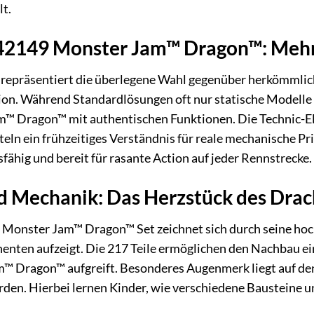
t.
2149 Monster Jam™ Dragon™: Mehr a
repräsentiert die überlegene Wahl gegenüber herkömmlich
ion. Während Standardlösungen oft nur statische Modelle 
™ Dragon™ mit authentischen Funktionen. Die Technic-E
ln ein frühzeitiges Verständnis für reale mechanische Prin
fähig und bereit für rasante Action auf jeder Rennstrecke.
d Mechanik: Das Herzstück des Dra
onster Jam™ Dragon™ Set zeichnet sich durch seine hoc
en aufzeigt. Die 217 Teile ermöglichen den Nachbau eines
 Dragon™ aufgreift. Besonderes Augenmerk liegt auf den r
erden. Hierbei lernen Kinder, wie verschiedene Baustei