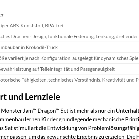
en
ger ABS-Kunststoff, BPA-frei
ches Drachen-Design, funktionale Federung, Lenkung, drehender
umbaubar in Krokodil-Truck
ße variiert je nach Konfiguration, ausgelegt für dynamisches Spie
ährleistung auf Teileintegrität und Passgenauigkeit
otorische Fähigkeiten, technisches Verständnis, Kreativität un
t und Lernziele
onster Jam™ Dragon™ Set ist mehr als nur ein Unterhalt
mmenbau lernen Kinder grundlegende mechanische Prinzi
 Set stimuliert die Entwicklung von Problemlösungsfähig
enpassen, um das gewünschte Ergebnis zu erzielen. Die Fe