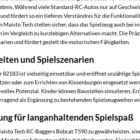
bnis. Während viele Standard-RC-Autos nur auf Geschwindi
nd fördert so ein tieferes Verständnis für die Funktiona
n Maisto Tech stellen sicher, dass das Spielzeug auch bei 
n im Vergleich zu kurzlebigen Alternativen macht. Die Prä
arien und fördert gezielt die motorischen Fähigkeiten.
eiten und Spielszenarien
82183 ist vielseitig einsetzbar und eröffnet unzählige S
zen oder zum Errichten von Kissenburgen eingesetzt werde
n volles Potenzial. Kinder können Baustellen simulieren, E
vorragend als Ergänzung zu bestehenden Spielzeugwelten w
ung für langanhaltenden Spielspaß
aisto Tech RC-Baggers Bobcat T590 zu gewährleisten, sin