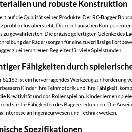
erialien und robuste Konstruktion
rt auf die Qualität seiner Produkte. Der RC-Bagger Bobca
tz problemlos übersteht. Die mechanischen Komponenten s
s zu gewährleisten. Die präzise gefertigten Gelenke des La
hreibung der Räder) sorgen für eine zuverlässige Fortbe
ger zu einem treuen Begleiter für viele Spielstunden.
tiger Fähigkeiten durch spielerisch
 82183 ist ein hervorragendes Werkzeug zur Förderung ve
rbessern Kinder ihre Feinmotorik und ihre Fähigkeit, ko
die Kreativität und das Rollenspiel an. Kinder lernen spie
rend sie die Fähigkeiten des Baggers erkunden. Die Ausei
s Interesse an Ingenieurwesen und Technik wecken.
hnische Spezifikationen