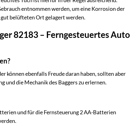
euchtes Tuch ist hierfür in der Regel ausreichend.
h Gebrauch entnommen werden, um eine Korrosion der
gut belüfteten Ort gelagert werden.
gger 82183 – Ferngesteuertes Auto
len?
er können ebenfalls Freude daran haben, sollten aber
ng und die Mechanik des Baggers zu erlernen.
terien und für die Fernsteuerung 2 AA-Batterien
werden.