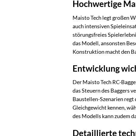
Hochwertige Mat
Maisto Tech legt großen We
auch intensiven Spieleinsa
störungsfreies Spielerlebni
das Modell, ansonsten Besc
Konstruktion macht den Bag
Entwicklung wich
Der Maisto Tech RC-Bagger
das Steuern des Baggers ve
Baustellen-Szenarien regt 
Gleichgewicht kennen, wäh
des Modells kann zudem da
Detaillierte tec