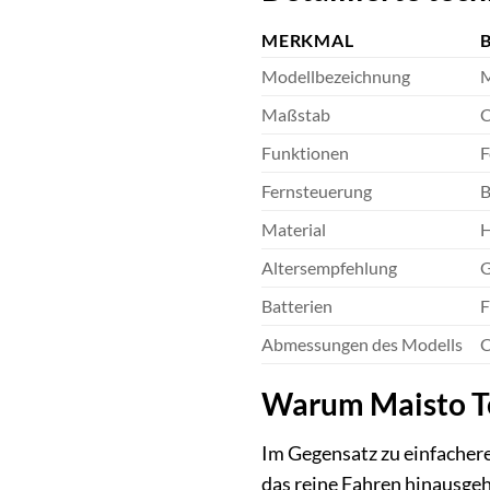
MERKMAL
Modellbezeichnung
M
Maßstab
C
Funktionen
F
Fernsteuerung
B
Material
H
Altersempfehlung
G
Batterien
F
Abmessungen des Modells
C
Warum Maisto Te
Im Gegensatz zu einfachere
das reine Fahren hinausgeh