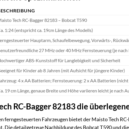
BESCHREIBUNG
aisto Tech RC-Bagger 82183 – Bobcat T590
a. 1:24 (entspricht ca. 19cm Länge des Modells)
erngesteuerter Hauptarm, Schaufelbewegung, Vorwärts-, Rückwärt
enutzerfreundliche 27 MHz oder 40 MHz Fernsteuerung (je nach
ochwertiger ABS-Kunststoff für Langlebigkeit und Sicherheit
eeignet für Kinder ab 8 Jahren (mit Aufsicht für jüngere Kinder)
ahrzeug: 4 x AA Batterien; Fernsteuerung: 2 x AA Batterien (nicht
a. 19 cm Länge, genaue Breite und Höhe variieren leicht je nach 
ch RC-Bagger 82183 die überlegene
n ferngesteuerten Fahrzeugen bietet der Maisto Tech RC-B
t. Die detailgetreue Nachbildung des Bobcat T590 und die