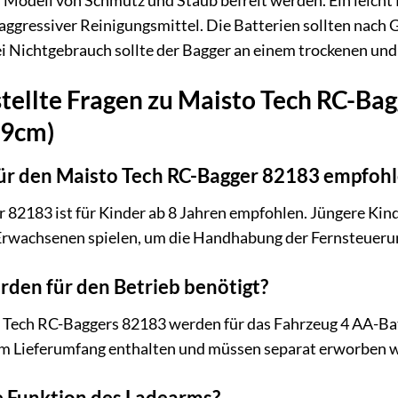
s Modell von Schmutz und Staub befreit werden. Ein leicht f
 aggressiver Reinigungsmittel. Die Batterien sollten nac
i Nichtgebrauch sollte der Bagger an einem trockenen und 
tellte Fragen zu Maisto Tech RC-Ba
19cm)
für den Maisto Tech RC-Bagger 82183 empfoh
82183 ist für Kinder ab 8 Jahren empfohlen. Jüngere Kind
 Erwachsenen spielen, um die Handhabung der Fernsteueru
den für den Betrieb benötigt?
o Tech RC-Baggers 82183 werden für das Fahrzeug 4 AA-Bat
t im Lieferumfang enthalten und müssen separat erworben 
ie Funktion des Ladearms?