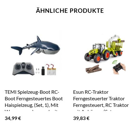
ÄHNLICHE PRODUKTE
TEMI Spielzeug-Boot RC-
Esun RC-Traktor
Boot Ferngesteuertes Boot
Ferngesteuerter Traktor
Haispielzeug, (Set, 1), Mit
Ferngesteuert, RC Traktor
Wssser waschen und mit
mit Anhänger (Set,
einem sauberen Tuch
Komplettset), Holzgreifer, 4
34,99
€
39,83
€
trochnen
Holzstreifen, LKW spielzeug
ab 3 4 5 6 jahre