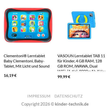
Clementoni® Lerntablet
VASOUN Lerntablet TAB 11
Baby Clementoni, Baby-
für Kinder, 4 GB RAM, 128
Tablet, Mit Licht und Sound
GB ROM, iWAWA, Dual
WiFi, (1-tlg), 8000mAh Akku
16,19
€
Blau
99,99
€
IMPRESSUM
DATENSCHUTZ
Copyright 2026 ©
kinder-technik.de