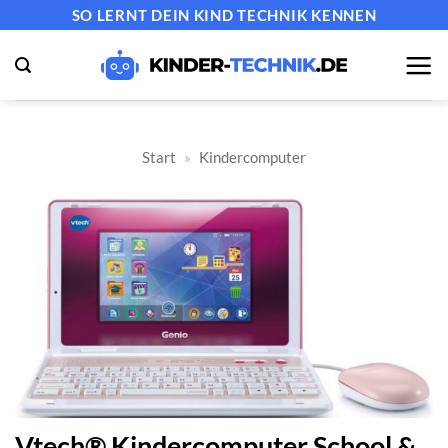
Zum
SO LERNT DEIN KIND TECHNIK KENNEN
Inhalt
springen
Start
»
Kindercomputer
Vtech® Kindercomputer School &