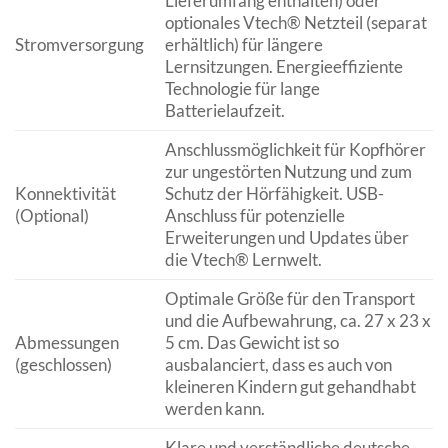
Lieferumfang enthalten) oder
optionales Vtech® Netzteil (separat
Stromversorgung
erhältlich) für längere
Lernsitzungen. Energieeffiziente
Technologie für lange
Batterielaufzeit.
Anschlussmöglichkeit für Kopfhörer
zur ungestörten Nutzung und zum
Konnektivität
Schutz der Hörfähigkeit. USB-
(Optional)
Anschluss für potenzielle
Erweiterungen und Updates über
die Vtech® Lernwelt.
Optimale Größe für den Transport
und die Aufbewahrung, ca. 27 x 23 x
Abmessungen
5 cm. Das Gewicht ist so
(geschlossen)
ausbalanciert, dass es auch von
kleineren Kindern gut gehandhabt
werden kann.
Klare und verständliche deutsche