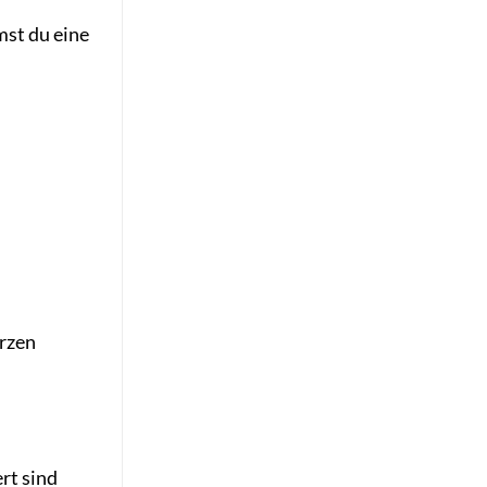
st du eine
ürzen
rt sind