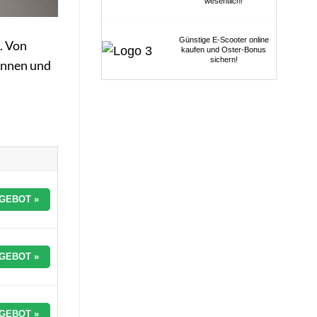
wesentlich!
Günstige E-Scooter online
. Von
kaufen und Oster-Bonus
sichern!
ennen und
GEBOT »
GEBOT »
GEBOT »