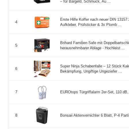
– für Bargeld, Schmuck, Au ...
Erste Hilfe Koffer nach neuer DIN 13157:2
4
Aufkleber, Prüfsticker & 3x Plomb ...
Brihard Familien Safe mit Doppelbartsch
5
herausnehmbarer Ablage - Hochleist ...
Super Ninja Schabenfalle – 12 Stück Kak
6
Bekämpfung, Ungiftige Ungeziefer ...
EUROtops Türgriffalarm 2er-Set, 110 dB,
7
Bonsaii Aktenvernichter 6 Blatt, P-4 Partik
8