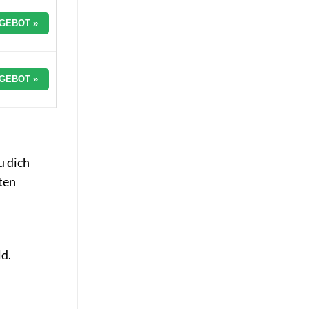
GEBOT »
GEBOT »
u dich
ten
ld.